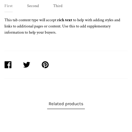
First
Second
Third
This tab content type will accept
rich text
to help with adding styles and
links to additional pages or content. Use this to add supplementary
information to help your buyers.
SHARE
TWEET
PIN
ON
ON
ON
FACEBOOK
TWITTER
PINTEREST
Related products