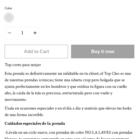
Color
ROSA
Quantity
Add to Cart
Buy it now
Top corto para mujer
Esta prenda es definitivamente un infaltable en tu clóset; el Top Cleo es una
de nuestras prendas icónicas; tiene una silueta crop pero holgada que se
ajusta perfectamente en los hombros y que estiliza tu figura con su cuello
alto, la caída de la tela es preciosa, estructurada pero con vuelo y
movimiento.
Úsala en ocasiones especiales y en el día a día y sentirás que elevas tus looks
de una forma increíble.
Cuidados especiales de la prenda
-Lávala en un ciclo suave, con prendas de color NO LA LAVES con prendas
blancas, te sugerimos sumergirla en agua con sal antes de hacer su primera